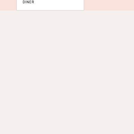
DINER
NACHTLEVEN
WINKELS
ACTIVITEITEN
EVENEMENTEN
PARKEREN & OPENBAAR
VERVOER
LEUK VOOR DE KIDS!