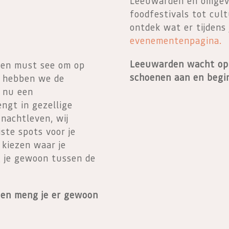
Leeuwarden en omgevi
foodfestivals tot cul
ontdek wat er tijdens 
evenementenpagina.
Leeuwarden wacht op 
een must see om op
schoenen aan en begin
l hebben we de
e nu een
ngt in gezellige
nachtleven, wij
ste spots voor je
 kiezen waar je
g je gewoon tussen de
t en meng je er gewoon